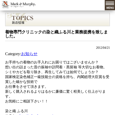
着物専門クリニックの染と織ふる川と業務提携を致しま
した。
2012/04/21
Category:
お知らせ
お手持ちの着物のお手入れにお困りではございませんか？
想い出の詰まった昔の振袖や訪問着・黒留袖 等大切なお着物。
シミやカビを取り除き、再生してみては如何でしょうか？
国家検定染色補正一級技能士の資格を持ち、内閣総理大臣賞を受
賞した確かな技術で
お仕事をさせて頂きます。
新しく購入されるよりはるかに廉価に驚く程美しく仕上がりま
す。
お気軽にご相談下さい！！
染と織 ふる川