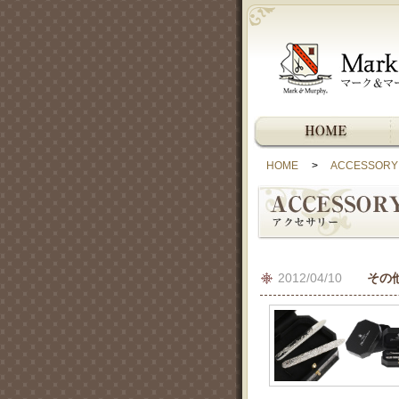
HOME
>
ACCESSO
2012/04/10
その