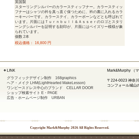
英国製
スターリングシルバーのカラースティッフナー。カラースティッ
フナーはシャツの衿を真っ直ぐ保つために、衿の裏に入れるカラ
ーキーパーです。カラーステイ、カラーボーンなどとも呼ばれて
います。片面にはＴｕｒｎｂｕｌｌ＆Ａｓｓｅｒのロゴとスタリ
ーングシルバーを証明する刻印が、片面にはペイズリー模様が象
られています。
個数 2本
税込価格：
16,800 円
LINK
Mark&Murphy
グラフィックデザイン制作 168graphics
〒224-0023 神
ヘア・メイク LHM(LightHearted MakeLesson)
コンフォール城山の丘
ワンピースドレス中心のブランド CELLAR DOOR
ショップ検索サイト E・PAGE
広告・ホームページ制作 URBAN
Copyright Mark&Murphy 2026 All Rights Reserved.